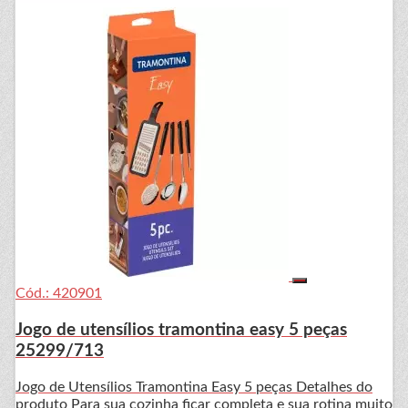
Cód.: 420901
Jogo de utensílios tramontina easy 5 peças
25299/713
Jogo de Utensílios Tramontina Easy 5 peças Detalhes do
produto Para sua cozinha ficar completa e sua rotina muito